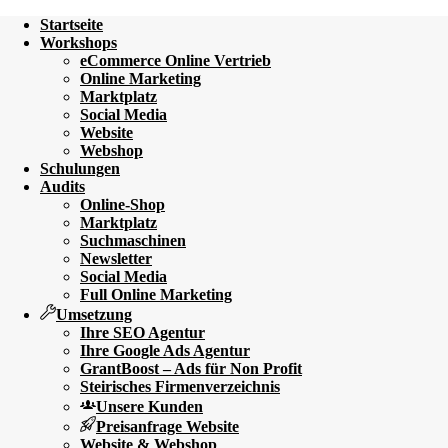
Startseite
Workshops
eCommerce Online Vertrieb
Online Marketing
Marktplatz
Social Media
Website
Webshop
Schulungen
Audits
Online-Shop
Marktplatz
Suchmaschinen
Newsletter
Social Media
Full Online Marketing
Umsetzung
Ihre SEO Agentur
Ihre Google Ads Agentur
GrantBoost – Ads für Non Profit
Steirisches Firmenverzeichnis
Unsere Kunden
Preisanfrage Website
Website & Webshop