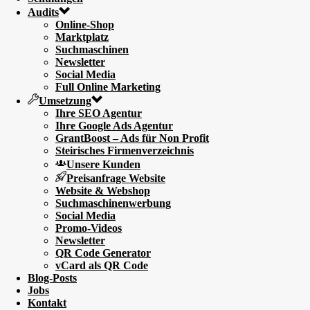
Audits
Online-Shop
Marktplatz
Suchmaschinen
Newsletter
Social Media
Full Online Marketing
Umsetzung
Ihre SEO Agentur
Ihre Google Ads Agentur
GrantBoost – Ads für Non Profit
Steirisches Firmenverzeichnis
Unsere Kunden
Preisanfrage Website
Website & Webshop
Suchmaschinenwerbung
Social Media
Promo-Videos
Newsletter
QR Code Generator
vCard als QR Code
Blog-Posts
Jobs
Kontakt