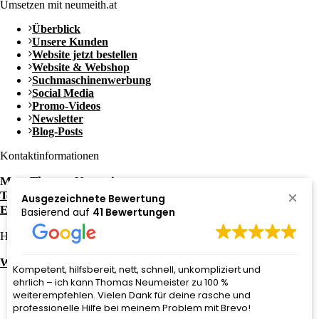
Umsetzen mit neumeith.at
Überblick
Unsere Kunden
Website jetzt bestellen
Website & Webshop
Suchmaschinenwerbung
Social Media
Promo-Videos
Newsletter
Blog-Posts
Kontaktinformationen
Mag. Thomas Neumeister
Tel.: +43 650 / 3052081
Ausgezeichnete Bewertung
E-Mail: office@neumeith.at
Basierend auf
41 Bewertungen
Häufige Fragen zu:
Website kaufen in Graz
Super schnelle und tolle Umsetzung! Total professionell -
kann ich jeden empfehlen der seine Homepage und alles
drum herum auf den neuesten Stand bringen möchte !