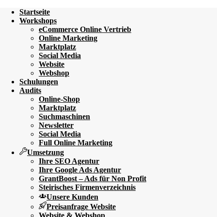
Startseite
Workshops
eCommerce Online Vertrieb
Online Marketing
Marktplatz
Social Media
Website
Webshop
Schulungen
Audits
Online-Shop
Marktplatz
Suchmaschinen
Newsletter
Social Media
Full Online Marketing
Umsetzung
Ihre SEO Agentur
Ihre Google Ads Agentur
GrantBoost – Ads für Non Profit
Steirisches Firmenverzeichnis
Unsere Kunden
Preisanfrage Website
Website & Webshop