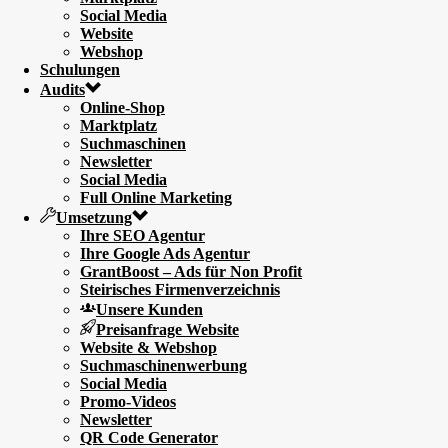
Social Media
Website
Webshop
Schulungen
Audits
Online-Shop
Marktplatz
Suchmaschinen
Newsletter
Social Media
Full Online Marketing
Umsetzung
Ihre SEO Agentur
Ihre Google Ads Agentur
GrantBoost – Ads für Non Profit
Steirisches Firmenverzeichnis
Unsere Kunden
Preisanfrage Website
Website & Webshop
Suchmaschinenwerbung
Social Media
Promo-Videos
Newsletter
QR Code Generator