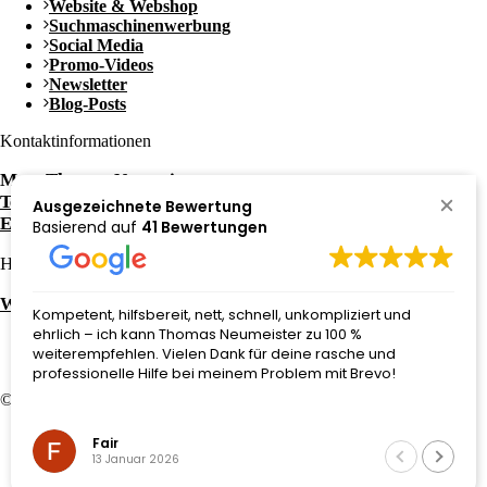
Website & Webshop
Suchmaschinenwerbung
Social Media
Promo-Videos
Newsletter
Blog-Posts
Kontaktinformationen
Mag. Thomas Neumeister
Tel.: +43 650 / 3052081
Ausgezeichnete Bewertung
E-Mail: office@neumeith.at
Basierend auf
41 Bewertungen
Häufige Fragen zu:
Website kaufen in Graz
Kompetent, hilfsbereit, nett, schnell, unkompliziert und
ehrlich – ich kann Thomas Neumeister zu 100 %
weiterempfehlen. Vielen Dank für deine rasche und
professionelle Hilfe bei meinem Problem mit Brevo!
© 2026 Website von
neumeith
–
eCommerce Graz
Impressum
Fair
Datenschutzerklärung
13 Januar 2026