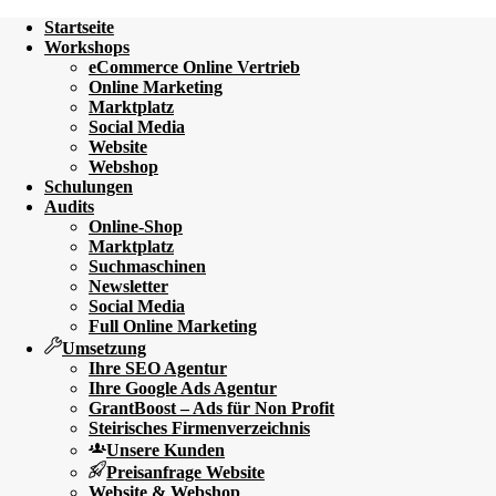
Startseite
Workshops
eCommerce Online Vertrieb
Online Marketing
Marktplatz
Social Media
Website
Webshop
Schulungen
Audits
Online-Shop
Marktplatz
Suchmaschinen
Newsletter
Social Media
Full Online Marketing
Umsetzung
Ihre SEO Agentur
Ihre Google Ads Agentur
GrantBoost – Ads für Non Profit
Steirisches Firmenverzeichnis
Unsere Kunden
Preisanfrage Website
Website & Webshop