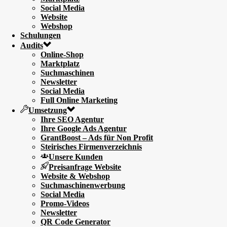
Social Media
Website
Webshop
Schulungen
Audits
Online-Shop
Marktplatz
Suchmaschinen
Newsletter
Social Media
Full Online Marketing
Umsetzung
Ihre SEO Agentur
Ihre Google Ads Agentur
GrantBoost – Ads für Non Profit
Steirisches Firmenverzeichnis
Unsere Kunden
Preisanfrage Website
Website & Webshop
Suchmaschinenwerbung
Social Media
Promo-Videos
Newsletter
QR Code Generator