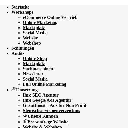
Startseite
Workshops
eCommerce Online Vertrieb
Online Marketing
Marktplatz
Social Media
Website
Webshop
Schulungen
Audits
Online-Shop
Marktplatz
Suchmaschinen
Newsletter
Social Media
Full Online Marketing
Umsetzung
Ihre SEO Agentur
Ihre Google Ads Agentur
GrantBoost – Ads für Non Profit
Steirisches Firmenverzeichnis
Unsere Kunden
Preisanfrage Website
Website & Webshop