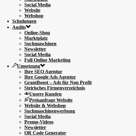
Social Media
Website
Webshop
Schulungen
Audits
Online-Shop
Marktplatz
Suchmaschinen
Newsletter
Social Media
Full Online Marketing
Umsetzung
Ihre SEO Agentur
Ihre Google Ads Agentur
GrantBoost – Ads für Non Profit
Steirisches Firmenverzeichnis
Unsere Kunden
Preisanfrage Website
Website & Webshop
Suchmaschinenwerbung
Social Media
Promo-Videos
Newsletter
QR Code Generator