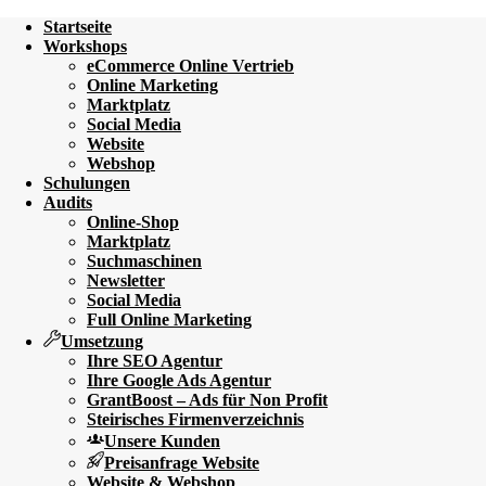
Startseite
Workshops
eCommerce Online Vertrieb
Online Marketing
Marktplatz
Social Media
Website
Webshop
Schulungen
Audits
Online-Shop
Marktplatz
Suchmaschinen
Newsletter
Social Media
Full Online Marketing
Umsetzung
Ihre SEO Agentur
Ihre Google Ads Agentur
GrantBoost – Ads für Non Profit
Steirisches Firmenverzeichnis
Unsere Kunden
Preisanfrage Website
Website & Webshop