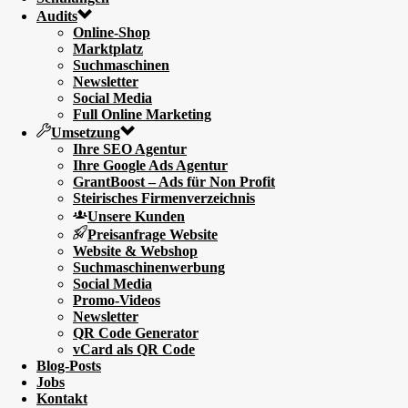
Audits
Online-Shop
Marktplatz
Suchmaschinen
Newsletter
Social Media
Full Online Marketing
Umsetzung
Ihre SEO Agentur
Ihre Google Ads Agentur
GrantBoost – Ads für Non Profit
Steirisches Firmenverzeichnis
Unsere Kunden
Preisanfrage Website
Website & Webshop
Suchmaschinenwerbung
Social Media
Promo-Videos
Newsletter
QR Code Generator
vCard als QR Code
Blog-Posts
Jobs
Kontakt