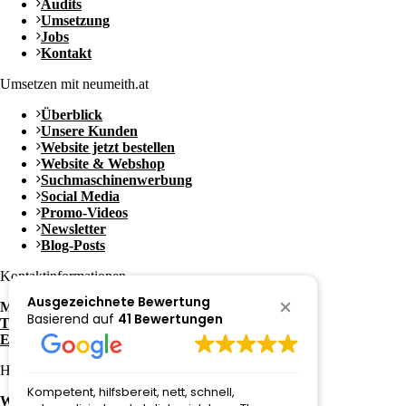
Audits
Umsetzung
Jobs
Kontakt
Umsetzen mit neumeith.at
Überblick
Unsere Kunden
Website jetzt bestellen
Website & Webshop
Suchmaschinenwerbung
Social Media
Promo-Videos
Newsletter
Blog-Posts
Kontaktinformationen
Ausgezeichnete Bewertung
Mag. Thomas Neumeister
Basierend auf
41 Bewertungen
Tel.: +43 650 / 3052081
E-Mail: office@neumeith.at
Häufige Fragen zu:
Kompetent, hilfsbereit, nett, schnell,
Super schne
Website kaufen in Graz