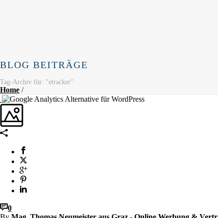
BLOG BEITRÄGE
Tag-Archiv für: "etracker"
Home
/
0
By
Mag. Thomas Neumeister aus Graz - Online Werbung & Vertr