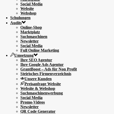
Social Media
Website
Webshop
Schulungen
Audits
Online-Shop
Marktplatz
Suchmaschinen
Newsletter
Social Media
Full Online Marketing
Umsetzung
Ihre SEO Agentur
Ihre Google Ads Agentur
GrantBoost – Ads für Non Profit
Steirisches Firmenverzeichnis
Unsere Kunden
Preisanfrage Website
Website & Webshop
Suchmaschinenwerbung
Social Media
Promo-Videos
Newsletter
QR Code Generator