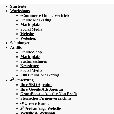
Startseite
Workshops
eCommerce Online Vertrieb
Online Marketing
Marktplatz
Social Media
Website
Webshop
Schulungen
Audits
Online-Shop
Marktplatz
Suchmaschinen
Newsletter
Social Media
Full Online Marketing
Umsetzung
Ihre SEO Agentur
Ihre Google Ads Agentur
GrantBoost – Ads für Non Profit
Steirisches Firmenverzeichnis
Unsere Kunden
Preisanfrage Website
Website & Webshop