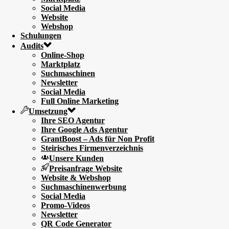
Social Media
Website
Webshop
Schulungen
Audits
Online-Shop
Marktplatz
Suchmaschinen
Newsletter
Social Media
Full Online Marketing
Umsetzung
Ihre SEO Agentur
Ihre Google Ads Agentur
GrantBoost – Ads für Non Profit
Steirisches Firmenverzeichnis
Unsere Kunden
Preisanfrage Website
Website & Webshop
Suchmaschinenwerbung
Social Media
Promo-Videos
Newsletter
QR Code Generator