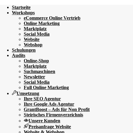
Startseite
Workshops
eCommerce Online Vertrieb
Online Marketing
Marktplatz
Social Media
Website
Webshop
Schulungen
Audits
Online-Shop
Marktplatz
Suchmaschinen
Newsletter
Social Media
Full Online Marketing
Umsetzung
Ihre SEO Agentur
Ihre Google Ads Agentur
GrantBoost – Ads für Non Profit
Steirisches Firmenverzeichnis
Unsere Kunden
Preisanfrage Website
Website & Webshop