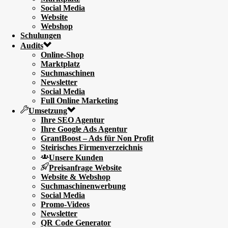
Social Media
Website
Webshop
Schulungen
Audits
Online-Shop
Marktplatz
Suchmaschinen
Newsletter
Social Media
Full Online Marketing
Umsetzung
Ihre SEO Agentur
Ihre Google Ads Agentur
GrantBoost – Ads für Non Profit
Steirisches Firmenverzeichnis
Unsere Kunden
Preisanfrage Website
Website & Webshop
Suchmaschinenwerbung
Social Media
Promo-Videos
Newsletter
QR Code Generator