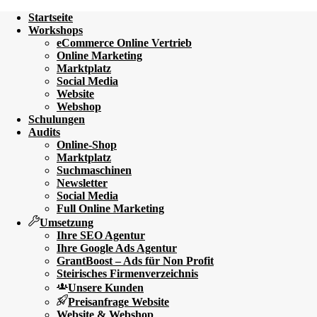
Startseite
Workshops
eCommerce Online Vertrieb
Online Marketing
Marktplatz
Social Media
Website
Webshop
Schulungen
Audits
Online-Shop
Marktplatz
Suchmaschinen
Newsletter
Social Media
Full Online Marketing
Umsetzung
Ihre SEO Agentur
Ihre Google Ads Agentur
GrantBoost – Ads für Non Profit
Steirisches Firmenverzeichnis
Unsere Kunden
Preisanfrage Website
Website & Webshop