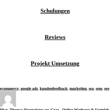
Schulungen
Reviews
Projekt Umsetzung
ecommerce
,
google ads
,
kundenfeedback
,
marketing
,
sea
,
sem
,
seo
Mag. Thomas Neumeister aus Graz - Online Werbung & Vertrieb