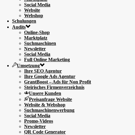
Social Media
Website
Webshop
Schulungen
Audits
Online-Shop
Marktplatz
Suchmaschinen
Newsletter
Social Media
Full Online Marketing
Umsetzung
Ihre SEO Agentur
Ihre Google Ads Agentur
GrantBoost – Ads für Non Profit
Steirisches Firmenverzeichnis
Unsere Kunden
Preisanfrage Website
Website & Webshop
Suchmaschinenwerbung
Social Media
Promo-Videos
Newsletter
QR Code Generator