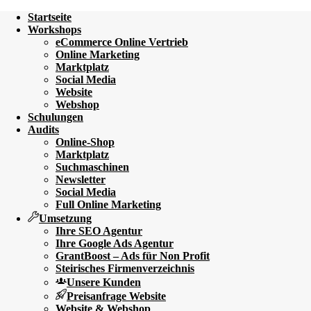
Startseite
Workshops
eCommerce Online Vertrieb
Online Marketing
Marktplatz
Social Media
Website
Webshop
Schulungen
Audits
Online-Shop
Marktplatz
Suchmaschinen
Newsletter
Social Media
Full Online Marketing
Umsetzung
Ihre SEO Agentur
Ihre Google Ads Agentur
GrantBoost – Ads für Non Profit
Steirisches Firmenverzeichnis
Unsere Kunden
Preisanfrage Website
Website & Webshop