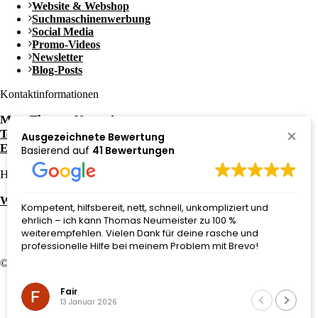
Website & Webshop
Suchmaschinenwerbung
Social Media
Promo-Videos
Newsletter
Blog-Posts
Kontaktinformationen
Mag. Thomas Neumeister
Tel.: +43 650 / 3052081
Ausgezeichnete Bewertung
E-Mail: office@neumeith.at
Basierend auf
41 Bewertungen
Häufige Fragen zu:
Website kaufen in Graz
Kompetent, hilfsbereit, nett, schnell, unkompliziert und
ehrlich – ich kann Thomas Neumeister zu 100 %
weiterempfehlen. Vielen Dank für deine rasche und
professionelle Hilfe bei meinem Problem mit Brevo!
© 2026 Website von
neumeith
–
eCommerce Graz
Impressum
Fair
Datenschutzerklärung
13 Januar 2026