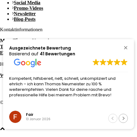
Social Media
Promo-Videos
Newsletter
Blog-Posts
Kontaktinformationen
Mag. Thomas Neumeister
Tel.: +43 650 / 3052081
Ausgezeichnete Bewertung
E-Mail: office@neumeith.at
Basierend auf
41 Bewertungen
Häufige Fragen zu:
Website kaufen in Graz
Kompetent, hilfsbereit, nett, schnell, unkompliziert und
ehrlich – ich kann Thomas Neumeister zu 100 %
weiterempfehlen. Vielen Dank für deine rasche und
professionelle Hilfe bei meinem Problem mit Brevo!
© 2026 Website von
neumeith
–
eCommerce Graz
Impressum
Fair
Datenschutzerklärung
13 Januar 2026