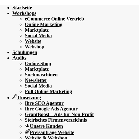
Startseite
Workshops
eCommerce Online Vertrieb
Online Marketing
Marktplatz
Social Media
Website
Webshop
Schulungen
Audits
Online-Shop
Marktplatz
Suchmaschinen
Newsletter
Social Media
Full Online Marketing
Umsetzung
Ihre SEO Agentur
Ihre Google Ads Agentur
GrantBoost – Ads für Non Profit
Steirisches Firmenverzeichnis
Unsere Kunden
Preisanfrage Website
Website & Webshop