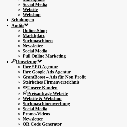
Social Media
Website
Webshop
Schulungen
Audits
Online-Shop
Marktplatz
Suchmaschinen
Newsletter
Social Media
Full Online Marketing
Umsetzung
Ihre SEO Agentur
Ihre Google Ads Agentur
GrantBoost – Ads für Non Profit
Steirisches Firmenverzeichnis
Unsere Kunden
Preisanfrage Website
Website & Webshop
Suchmaschinenwerbung
Social Media
Promo-Videos
Newsletter
QR Code Generator