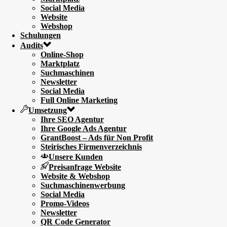
Social Media
Website
Webshop
Schulungen
Audits
Online-Shop
Marktplatz
Suchmaschinen
Newsletter
Social Media
Full Online Marketing
Umsetzung
Ihre SEO Agentur
Ihre Google Ads Agentur
GrantBoost – Ads für Non Profit
Steirisches Firmenverzeichnis
Unsere Kunden
Preisanfrage Website
Website & Webshop
Suchmaschinenwerbung
Social Media
Promo-Videos
Newsletter
QR Code Generator