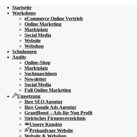
Startseite
Workshops
eCommerce Online Vertrieb
Online Marketing
Marktplatz
Social Media
Website
Webshop
Schulungen
Audits
Online-Shop
Marktplatz
Suchmaschinen
Newsletter
Social Media
Full Online Marketing
Umsetzung
Ihre SEO Agentur
Ihre Google Ads Agentur
GrantBoost – Ads für Non Profit
Steirisches Firmenverzeichnis
Unsere Kunden
Preisanfrage Website
Website & Webshop