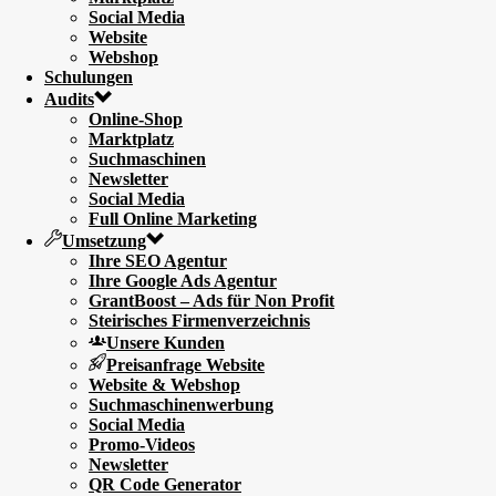
Social Media
Website
Webshop
Schulungen
Audits
Online-Shop
Marktplatz
Suchmaschinen
Newsletter
Social Media
Full Online Marketing
Umsetzung
Ihre SEO Agentur
Ihre Google Ads Agentur
GrantBoost – Ads für Non Profit
Steirisches Firmenverzeichnis
Unsere Kunden
Preisanfrage Website
Website & Webshop
Suchmaschinenwerbung
Social Media
Promo-Videos
Newsletter
QR Code Generator