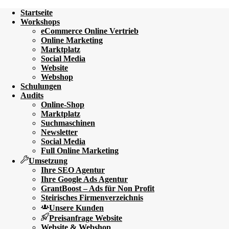
Startseite
Workshops
eCommerce Online Vertrieb
Online Marketing
Marktplatz
Social Media
Website
Webshop
Schulungen
Audits
Online-Shop
Marktplatz
Suchmaschinen
Newsletter
Social Media
Full Online Marketing
Umsetzung
Ihre SEO Agentur
Ihre Google Ads Agentur
GrantBoost – Ads für Non Profit
Steirisches Firmenverzeichnis
Unsere Kunden
Preisanfrage Website
Website & Webshop