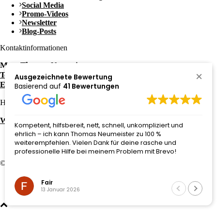
Social Media
Promo-Videos
Newsletter
Blog-Posts
Kontaktinformationen
Mag. Thomas Neumeister
Tel.: +43 650 / 3052081
Ausgezeichnete Bewertung
E-Mail: office@neumeith.at
Basierend auf
41 Bewertungen
Häufige Fragen zu:
Website kaufen in Graz
Kompetent, hilfsbereit, nett, schnell, unkompliziert und
ehrlich – ich kann Thomas Neumeister zu 100 %
weiterempfehlen. Vielen Dank für deine rasche und
professionelle Hilfe bei meinem Problem mit Brevo!
© 2026 Website von
neumeith
–
eCommerce Graz
Impressum
Fair
Datenschutzerklärung
13 Januar 2026