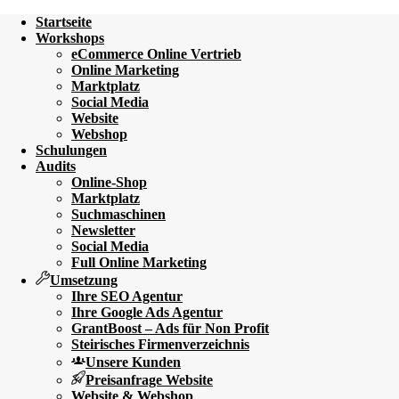
Startseite
Workshops
eCommerce Online Vertrieb
Online Marketing
Marktplatz
Social Media
Website
Webshop
Schulungen
Audits
Online-Shop
Marktplatz
Suchmaschinen
Newsletter
Social Media
Full Online Marketing
Umsetzung
Ihre SEO Agentur
Ihre Google Ads Agentur
GrantBoost – Ads für Non Profit
Steirisches Firmenverzeichnis
Unsere Kunden
Preisanfrage Website
Website & Webshop