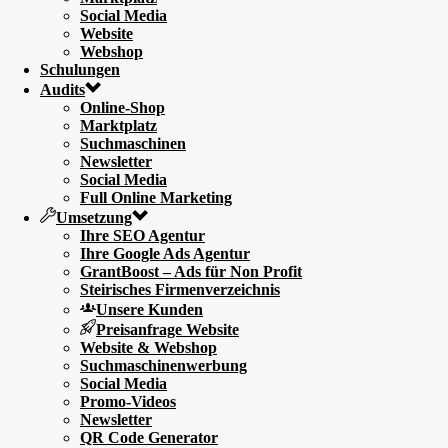
Social Media
Website
Webshop
Schulungen
Audits
Online-Shop
Marktplatz
Suchmaschinen
Newsletter
Social Media
Full Online Marketing
Umsetzung
Ihre SEO Agentur
Ihre Google Ads Agentur
GrantBoost – Ads für Non Profit
Steirisches Firmenverzeichnis
Unsere Kunden
Preisanfrage Website
Website & Webshop
Suchmaschinenwerbung
Social Media
Promo-Videos
Newsletter
QR Code Generator