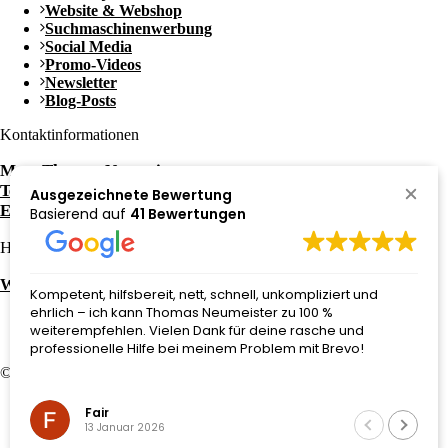
Website & Webshop
Suchmaschinenwerbung
Social Media
Promo-Videos
Newsletter
Blog-Posts
Kontaktinformationen
Mag. Thomas Neumeister
Tel.: +43 650 / 3052081
Ausgezeichnete Bewertung
E-Mail: office@neumeith.at
Basierend auf
41 Bewertungen
Häufige Fragen zu:
Website kaufen in Graz
Kompetent, hilfsbereit, nett, schnell, unkompliziert und
ehrlich – ich kann Thomas Neumeister zu 100 %
weiterempfehlen. Vielen Dank für deine rasche und
professionelle Hilfe bei meinem Problem mit Brevo!
© 2026 Website von
neumeith
–
eCommerce Graz
Impressum
Fair
Datenschutzerklärung
13 Januar 2026