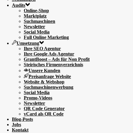
Audits
Online-Shop
Marktplatz
Suchmaschinen
Newsletter
Social Media
Full Online Marketing
Umsetzung
Ihre SEO Agentur
Ihre Google Ads Agentur
GrantBoost – Ads für Non Profit
Steirisches Firmenverzeichnis
Unsere Kunden
Preisanfrage Website
Website & Webshop
Suchmaschinenwerbung
Social Media
Promo-Videos
Newsletter
QR Code Generator
vCard als QR Code
Blog-Posts
Jobs
Kontakt