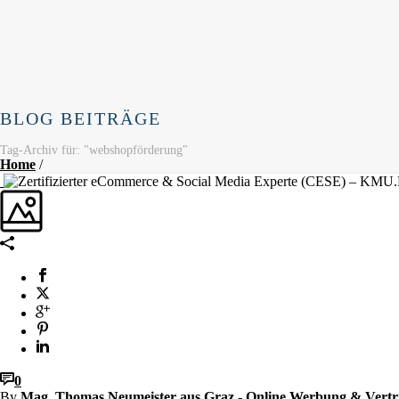
BLOG BEITRÄGE
Tag-Archiv für: "webshopförderung"
Home
/
0
By
Mag. Thomas Neumeister aus Graz - Online Werbung & Vertr