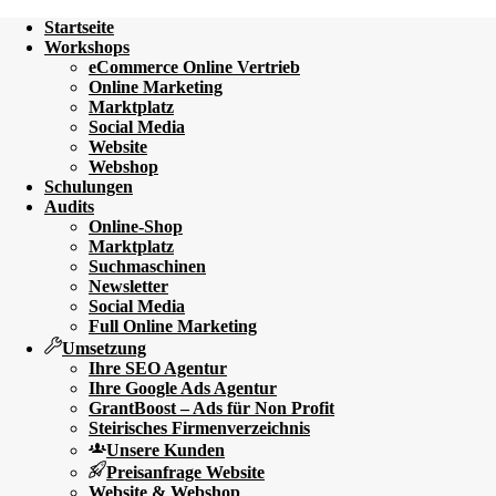
Startseite
Workshops
eCommerce Online Vertrieb
Online Marketing
Marktplatz
Social Media
Website
Webshop
Schulungen
Audits
Online-Shop
Marktplatz
Suchmaschinen
Newsletter
Social Media
Full Online Marketing
Umsetzung
Ihre SEO Agentur
Ihre Google Ads Agentur
GrantBoost – Ads für Non Profit
Steirisches Firmenverzeichnis
Unsere Kunden
Preisanfrage Website
Website & Webshop