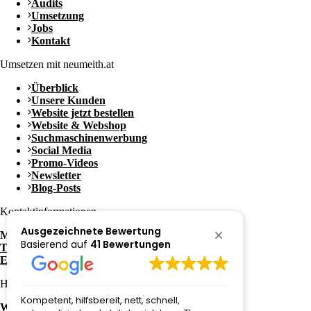
Audits
Umsetzung
Jobs
Kontakt
Umsetzen mit neumeith.at
Überblick
Unsere Kunden
Website jetzt bestellen
Website & Webshop
Suchmaschinenwerbung
Social Media
Promo-Videos
Newsletter
Blog-Posts
Kontaktinformationen
Ausgezeichnete Bewertung
Mag. Thomas Neumeister
Basierend auf
41 Bewertungen
Tel.: +43 650 / 3052081
E-Mail: office@neumeith.at
Häufige Fragen zu:
Kompetent, hilfsbereit, nett, schnell,
Super schne
Website kaufen in Graz