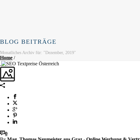
BLOG BEITRÄGE
Monatliches Archiv für: "Dezember, 2019"
Home
/
0
By
Mag. Thomas Neumeister aus Graz - Online Werbung & Vertr