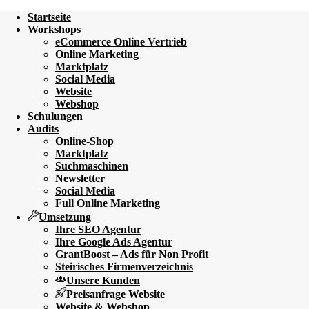
Startseite
Workshops
eCommerce Online Vertrieb
Online Marketing
Marktplatz
Social Media
Website
Webshop
Schulungen
Audits
Online-Shop
Marktplatz
Suchmaschinen
Newsletter
Social Media
Full Online Marketing
Umsetzung
Ihre SEO Agentur
Ihre Google Ads Agentur
GrantBoost – Ads für Non Profit
Steirisches Firmenverzeichnis
Unsere Kunden
Preisanfrage Website
Website & Webshop