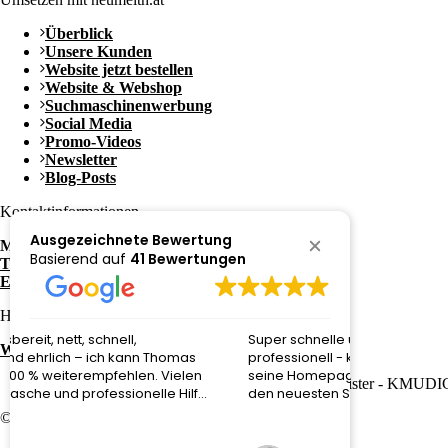
Überblick
Unsere Kunden
Website jetzt bestellen
Website & Webshop
Suchmaschinenwerbung
Social Media
Promo-Videos
Newsletter
Blog-Posts
Kontaktinformationen
Ausgezeichnete Bewertung
Mag. Thomas Neumeister
Basierend auf
41 Bewertungen
Tel.: +43 650 / 3052081
E-Mail: office@neumeith.at
Häufige Fragen zu:
Super schnelle und tolle Umsetzung! Total
Danke für d
Website kaufen in Graz
professionell - kann ich jeden empfehlen der
Einfach erkl
seine Homepage und alles drum herum auf
den neuesten Stand bringen möchte !
© 2026 Website von
neumeith
–
eCommerce Graz