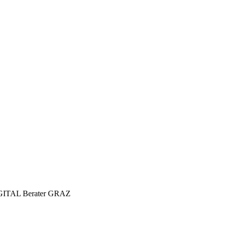
ie hervorragende SEO Beratung!
Sicherlich eine der besten S
ärt und perfekt umgesetzt.
Graz. Danke für die effiziente
Zusammenarbeit in all unse
Projekten.