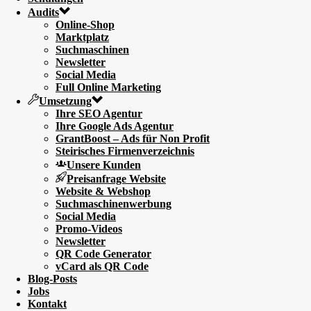
Audits
Online-Shop
Marktplatz
Suchmaschinen
Newsletter
Social Media
Full Online Marketing
Umsetzung
Ihre SEO Agentur
Ihre Google Ads Agentur
GrantBoost – Ads für Non Profit
Steirisches Firmenverzeichnis
Unsere Kunden
Preisanfrage Website
Website & Webshop
Suchmaschinenwerbung
Social Media
Promo-Videos
Newsletter
QR Code Generator
vCard als QR Code
Blog-Posts
Jobs
Kontakt