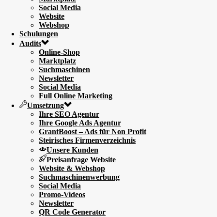
Social Media
Website
Webshop
Schulungen
Audits
Online-Shop
Marktplatz
Suchmaschinen
Newsletter
Social Media
Full Online Marketing
Umsetzung
Ihre SEO Agentur
Ihre Google Ads Agentur
GrantBoost – Ads für Non Profit
Steirisches Firmenverzeichnis
Unsere Kunden
Preisanfrage Website
Website & Webshop
Suchmaschinenwerbung
Social Media
Promo-Videos
Newsletter
QR Code Generator