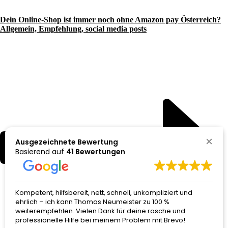
Dein Online-Shop ist immer noch ohne Amazon pay Österreich?
Allgemein, Empfehlung, social media posts
Ausgezeichnete Bewertung
Basierend auf
41 Bewertungen
tent, hilfsbereit, nett, schnell, unkompliziert und
Super sc
ich – ich kann Thomas Neumeister zu 100 %
kann ic
erempfehlen. Vielen Dank für deine rasche und
drum he
essionelle Hilfe bei meinem Problem mit Brevo!