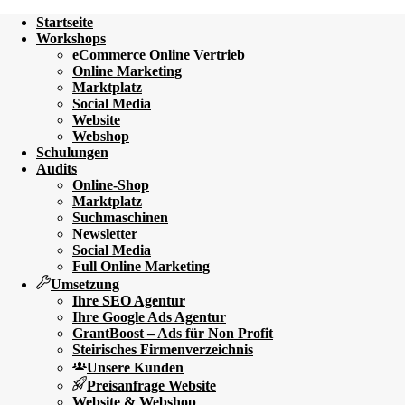
Startseite
Workshops
eCommerce Online Vertrieb
Online Marketing
Marktplatz
Social Media
Website
Webshop
Schulungen
Audits
Online-Shop
Marktplatz
Suchmaschinen
Newsletter
Social Media
Full Online Marketing
Umsetzung
Ihre SEO Agentur
Ihre Google Ads Agentur
GrantBoost – Ads für Non Profit
Steirisches Firmenverzeichnis
Unsere Kunden
Preisanfrage Website
Website & Webshop