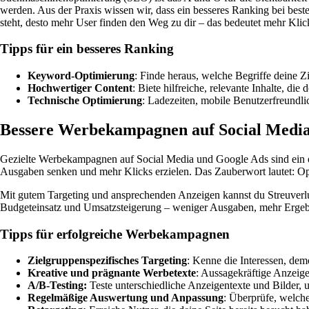
werden. Aus der Praxis wissen wir, dass ein besseres Ranking bei bes
steht, desto mehr User finden den Weg zu dir – das bedeutet mehr Klic
Tipps für ein besseres Ranking
Keyword-Optimierung
: Finde heraus, welche Begriffe deine Z
Hochwertiger Content
: Biete hilfreiche, relevante Inhalte, d
Technische Optimierung
: Ladezeiten, mobile Benutzerfreundli
Bessere Werbekampagnen auf Social Medi
Gezielte Werbekampagnen auf Social Media und Google Ads sind ein ef
Ausgaben senken und mehr Klicks erzielen. Das Zauberwort lautet: O
Mit gutem Targeting und ansprechenden Anzeigen kannst du Streuverlu
Budgeteinsatz und Umsatzsteigerung – weniger Ausgaben, mehr Ergeb
Tipps für erfolgreiche Werbekampagnen
Zielgruppenspezifisches Targeting
: Kenne die Interessen, de
Kreative und prägnante Werbetexte
: Aussagekräftige Anzeig
A/B-Testing:
Teste unterschiedliche Anzeigentexte und Bilder, 
Regelmäßige Auswertung und Anpassung
: Überprüfe, welche