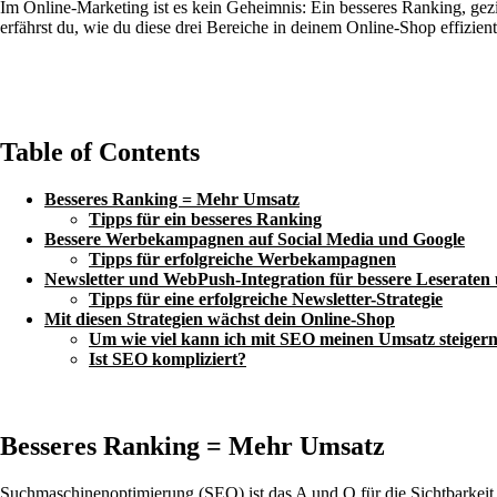
Im Online-Marketing ist es kein Geheimnis: Ein besseres Ranking, gez
erfährst du, wie du diese drei Bereiche in deinem Online-Shop effizien
Table of Contents
Besseres Ranking = Mehr Umsatz
Tipps für ein besseres Ranking
Bessere Werbekampagnen auf Social Media und Google
Tipps für erfolgreiche Werbekampagnen
Newsletter und WebPush-Integration für bessere Leseraten 
Tipps für eine erfolgreiche Newsletter-Strategie
Mit diesen Strategien wächst dein Online-Shop
Um wie viel kann ich mit SEO meinen Umsatz steiger
Ist SEO kompliziert?
Besseres Ranking = Mehr Umsatz
Suchmaschinenoptimierung (SEO) ist das A und O für die Sichtbarkeit