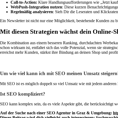
Call-to-Action:
Klare Handlungsaufforderungen wie „Jetzt kaufe
WebPush-Integration nutzen
: Diese kurzen Benachrichtigunge
Regelmäßig analysieren
: Sieh Dir die Leseraten und Klickrat
Ein Newsletter ist nicht nur eine Möglichkeit, bestehende Kunden zu
Mit diesen Strategien wächst dein Online-
Die Kombination aus einem besseren Ranking, durchdachten Werbeka
schon wirksam ist, entfaltet sich das volle Potenzial, wenn sie strate
erreichst mehr Kunden, stärkst ihre Bindung an deinen Shop und profit
Um wie viel kann ich mit SEO meinen Umsatz steigern
Mit SEO ist es möglich
doppelt so viel Umsatz wie mit jedem anderen 
Ist SEO kompliziert?
SEO kann komplex sein, da es viele Aspekte gibt, die berücksichtigt we
Auf der Suche nach einer SEO Agentur in Graz & Umgebung:
ht
Dieser Beitrag wird dich vielleicht auch interessieren:
Such­maschin