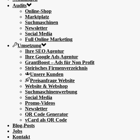
Audits
Online-Shop
Marktplatz
Suchmaschinen
Newsletter
Social Media
Full Online Marketing
Umsetzung
Ihre SEO Agentur
Ihre Google Ads Agentur
GrantBoost – Ads für Non Profit
Steirisches Firmenverzeichnis
Unsere Kunden
Preisanfrage Website
Website & Webshop
Suchmaschinenwerbung
Social Media
Promo-Videos
Newsletter
QR Code Generator
vCard als QR Code
Blog-Posts
Jobs
Kontakt