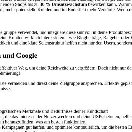
tehenden Shops bis zu
30 % Umsatzwachstum
bewirken kann. Warum? 
ks, mehr potenzielle Kunden und im Endeffekt mehr Verkäufe. Wenn dein
ielgruppe verwendet, und integriere diese sinnvoll in deine Produktbe
ie deine Kunden wirklich interessieren – wie Blogbeiträge, Ratgeber oder
chkeit und eine klare Seitenstruktur helfen nicht nur den Usern, sonder
a und Google
fektiver Weg, um deine Reichweite zu vergrößern. Doch nicht nur das:
ptimierung!
ste vermeiden und direkt deine Zielgruppe ansprechen. Effektiv gepl
nisse.
mografischen Merkmale und Bedürfnisse deiner Kundschaft
en, die das Interesse der Nutzer wecken und deine USPs betonen, helf
um herauszufinden, was am besten funktioniert.
 Kampagnen gut laufen, und optimiere kontinuierlich, um die besten Er