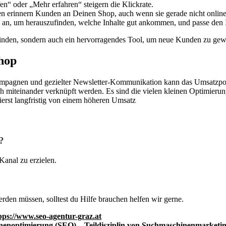
n“ oder „Mehr erfahren“ steigern die Klickrate.
n erinnern Kunden an Deinen Shop, auch wenn sie gerade nicht online
en an, um herauszufinden, welche Inhalte gut ankommen, und passe den 
 binden, sondern auch ein hervorragendes Tool, um neue Kunden zu ge
Shop
mpagnen und gezielter Newsletter-Kommunikation kann das Umsatzpot
gisch miteinander verknüpft werden. Es sind die vielen kleinen Optimier
ierst langfristig von einem höheren Umsatz
?
Kanal zu erzielen.
rden müssen, solltest du Hilfe brauchen helfen wir gerne.
pps://www.seo-agentur-graz.at
en­­optimierung (SEO) – Teil­­disziplin von Such­maschine­n­­market