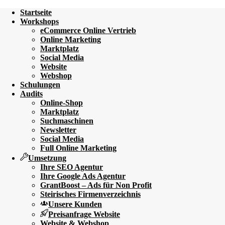
Startseite
Workshops
eCommerce Online Vertrieb
Online Marketing
Marktplatz
Social Media
Website
Webshop
Schulungen
Audits
Online-Shop
Marktplatz
Suchmaschinen
Newsletter
Social Media
Full Online Marketing
Umsetzung
Ihre SEO Agentur
Ihre Google Ads Agentur
GrantBoost – Ads für Non Profit
Steirisches Firmenverzeichnis
Unsere Kunden
Preisanfrage Website
Website & Webshop