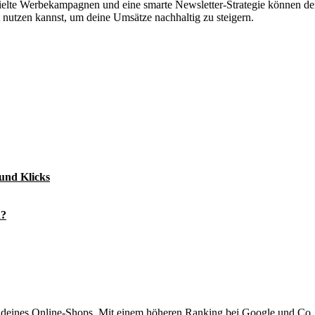
ielte Werbekampagnen und eine smarte Newsletter-Strategie können den
t nutzen kannst, um deine Umsätze nachhaltig zu steigern.
und Klicks
n?
 deines Online-Shops. Mit einem höheren Ranking bei Google und Co. 