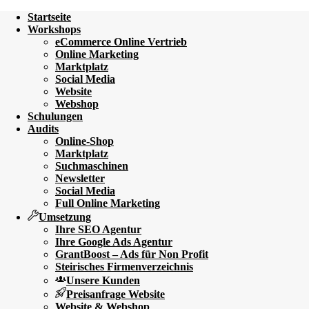
Startseite
Workshops
eCommerce Online Vertrieb
Online Marketing
Marktplatz
Social Media
Website
Webshop
Schulungen
Audits
Online-Shop
Marktplatz
Suchmaschinen
Newsletter
Social Media
Full Online Marketing
Umsetzung
Ihre SEO Agentur
Ihre Google Ads Agentur
GrantBoost – Ads für Non Profit
Steirisches Firmenverzeichnis
Unsere Kunden
Preisanfrage Website
Website & Webshop