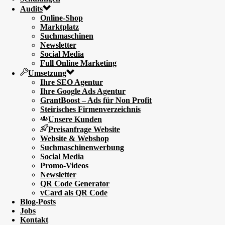
Audits
Online-Shop
Marktplatz
Suchmaschinen
Newsletter
Social Media
Full Online Marketing
Umsetzung
Ihre SEO Agentur
Ihre Google Ads Agentur
GrantBoost – Ads für Non Profit
Steirisches Firmenverzeichnis
Unsere Kunden
Preisanfrage Website
Website & Webshop
Suchmaschinenwerbung
Social Media
Promo-Videos
Newsletter
QR Code Generator
vCard als QR Code
Blog-Posts
Jobs
Kontakt